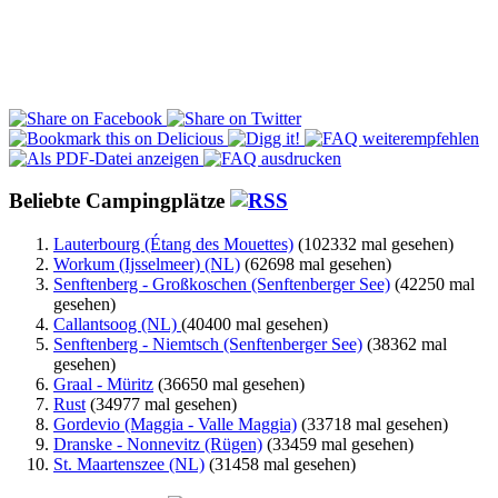
Beliebte Campingplätze
Lauterbourg (Étang des Mouettes)
(102332 mal gesehen)
Workum (Ijsselmeer) (NL)
(62698 mal gesehen)
Senftenberg - Großkoschen (Senftenberger See)
(42250 mal
gesehen)
Callantsoog (NL)
(40400 mal gesehen)
Senftenberg - Niemtsch (Senftenberger See)
(38362 mal
gesehen)
Graal - Müritz
(36650 mal gesehen)
Rust
(34977 mal gesehen)
Gordevio (Maggia - Valle Maggia)
(33718 mal gesehen)
Dranske - Nonnevitz (Rügen)
(33459 mal gesehen)
St. Maartenszee (NL)
(31458 mal gesehen)