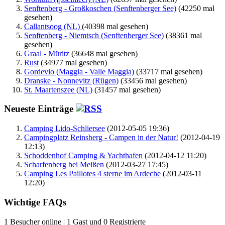
Senftenberg - Großkoschen (Senftenberger See)
(42250 mal
gesehen)
Callantsoog (NL)
(40398 mal gesehen)
Senftenberg - Niemtsch (Senftenberger See)
(38361 mal
gesehen)
Graal - Müritz
(36648 mal gesehen)
Rust
(34977 mal gesehen)
Gordevio (Maggia - Valle Maggia)
(33717 mal gesehen)
Dranske - Nonnevitz (Rügen)
(33456 mal gesehen)
St. Maartenszee (NL)
(31457 mal gesehen)
Neueste Einträge
Camping Lido-Schliersee
(2012-05-05 19:36)
Campingplatz Reinsberg - Campen in der Natur!
(2012-04-19
12:13)
Schoddenhof Camping & Yachthafen
(2012-04-12 11:20)
Scharfenberg bei Meißen
(2012-03-27 17:45)
Camping Les Paillotes 4 sterne im Ardeche
(2012-03-11
12:20)
Wichtige FAQs
1 Besucher online | 1 Gast und 0 Registrierte