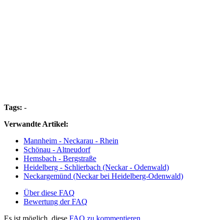
Tags:
-
Verwandte Artikel:
Mannheim - Neckarau - Rhein
Schönau - Altneudorf
Hemsbach - Bergstraße
Heidelberg - Schlierbach (Neckar - Odenwald)
Neckargemünd (Neckar bei Heidelberg-Odenwald)
Über diese FAQ
Bewertung der FAQ
Es ist möglich, diese
FAQ zu kommentieren.