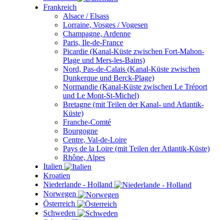
Frankreich
Alsace / Elsass
Lorraine, Vosges / Vogesen
Champagne, Ardenne
Paris, Ile-de-France
Picardie (Kanal-Küste zwischen Fort-Mahon-
Plage und Mers-les-Bains)
Nord, Pas-de-Calais (Kanal-Küste zwischen
Dunkerque und Berck-Plage)
Normandie (Kanal-Küste zwischen Le Tréport
und Le Mont-St-Michel)
Bretagne (mit Teilen der Kanal- und Atlantik-
Küste)
Franche-Comté
Bourgogne
Centre, Val-de-Loire
Pays de la Loire (mit Teilen der Atlantik-Küste)
Rhône, Alpes
Italien
Kroatien
Niederlande - Holland
Norwegen
Österreich
Schweden