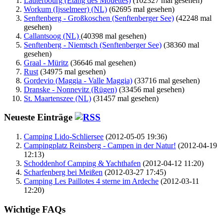
Lauterbourg (Étang des Mouettes)
(102327 mal gesehen)
Workum (Ijsselmeer) (NL)
(62695 mal gesehen)
Senftenberg - Großkoschen (Senftenberger See)
(42248 mal
gesehen)
Callantsoog (NL)
(40398 mal gesehen)
Senftenberg - Niemtsch (Senftenberger See)
(38360 mal
gesehen)
Graal - Müritz
(36646 mal gesehen)
Rust
(34975 mal gesehen)
Gordevio (Maggia - Valle Maggia)
(33716 mal gesehen)
Dranske - Nonnevitz (Rügen)
(33456 mal gesehen)
St. Maartenszee (NL)
(31457 mal gesehen)
Neueste Einträge
Camping Lido-Schliersee
(2012-05-05 19:36)
Campingplatz Reinsberg - Campen in der Natur!
(2012-04-19
12:13)
Schoddenhof Camping & Yachthafen
(2012-04-12 11:20)
Scharfenberg bei Meißen
(2012-03-27 17:45)
Camping Les Paillotes 4 sterne im Ardeche
(2012-03-11
12:20)
Wichtige FAQs