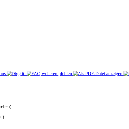
sehen)
n)