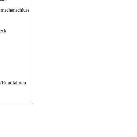
ernsehanschluss
leck
“ (Rundfahrten