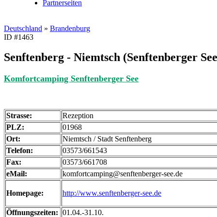
Partnerseiten
Deutschland
»
Brandenburg
ID #1463
Senftenberg - Niemtsch (Senftenberger See
Komfortcamping Senftenberger See
Strasse:
Rezeption
PLZ:
01968
Ort:
Niemtsch / Stadt Senftenberg
Telefon:
03573/661543
Fax:
03573/661708
eMail:
komfortcamping@senftenberger-see.de
Homepage:
http://www.senftenberger-see.de
Öffnungszeiten:
01.04.-31.10.