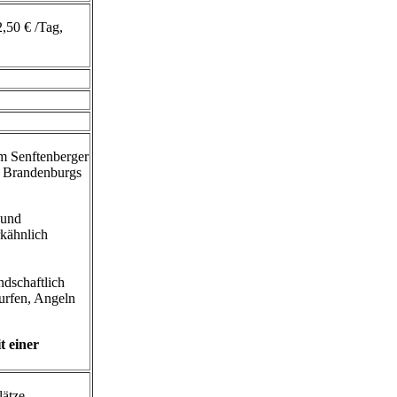
,50 € /Tag,
am Senftenberger
e Brandenburgs
und
rkähnlich
ndschaftlich
urfen, Angeln
t einer
lätze