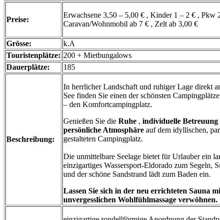
Erwachsene 3,50 – 5,00 € , Kinder 1 – 2 € , Pkw 2
Preise:
Caravan/Wohnmobil ab 7 € , Zelt ab 3,00 €
Grösse:
k.A
Touristenplätze:
200 + Mietbungalows
Dauerplätze:
185
In herrlicher Landschaft und ruhiger Lage direkt 
See finden Sie einen der schönsten Campingplätz
– den Komfortcampingplatz.
Genießen Sie die
Ruhe
,
individuelle Betreuung
persönliche Atmosphäre
auf dem idyllischen, pa
gestalteten Campingplatz.
Beschreibung:
Die unmittelbare Seelage bietet für Urlauber ein la
einzigartiges Wassersport-Eldorado zum Segeln, S
und der schöne Sandstrand lädt zum Baden ein.
Lassen Sie sich in der neu errichteten Sauna mi
unvergesslichen Wohlfühlmassage verwöhnen.
einzigartige rondellförmige Anordnung der Standp