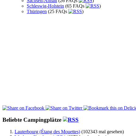
Sachsen-Anhalt
(26 FAQs
)
Schleswig-Holstein
(65 FAQs
)
Thüringen
(25 FAQs
)
Beliebte Campingplätze
Lauterbourg (Étang des Mouettes)
(102343 mal gesehen)