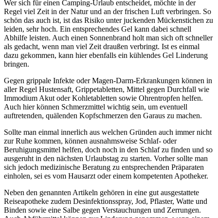
Wer sich für einen Camping-Urlaub entscheidet, möchte in der
Regel viel Zeit in der Natur und an der frischen Luft verbringen. So
schön das auch ist, ist das Risiko unter juckenden Mückenstichen zu
leiden, sehr hoch. Ein entsprechendes Gel kann dabei schnell
Abhilfe leisten. Auch einen Sonnenbrand holt man sich oft schneller
als gedacht, wenn man viel Zeit draußen verbringt. Ist es einmal
dazu gekommen, kann hier ebenfalls ein kühlendes Gel Linderung
bringen.
Gegen grippale Infekte oder Magen-Darm-Erkrankungen können in
aller Regel Hustensaft, Grippetabletten, Mittel gegen Durchfall wie
Immodium Akut oder Kohletabletten sowie Ohrentropfen helfen.
Auch hier können Schmerzmittel wichtig sein, um eventuell
auftretenden, quälenden Kopfschmerzen den Garaus zu machen.
Sollte man einmal innerlich aus welchen Gründen auch immer nicht
zur Ruhe kommen, können ausnahmsweise Schlaf- oder
Beruhigungsmittel helfen, doch noch in den Schlaf zu finden und so
ausgeruht in den nächsten Urlaubstag zu starten. Vorher sollte man
sich jedoch medizinische Beratung zu entsprechenden Präparaten
einholen, sei es vom Hausarzt oder einem kompetenten Apotheker.
Neben den genannten Artikeln gehören in eine gut ausgestattete
Reiseapotheke zudem Desinfektionsspray, Jod, Pflaster, Watte und
Binden sowie eine Salbe gegen Verstauchungen und Zerrungen.