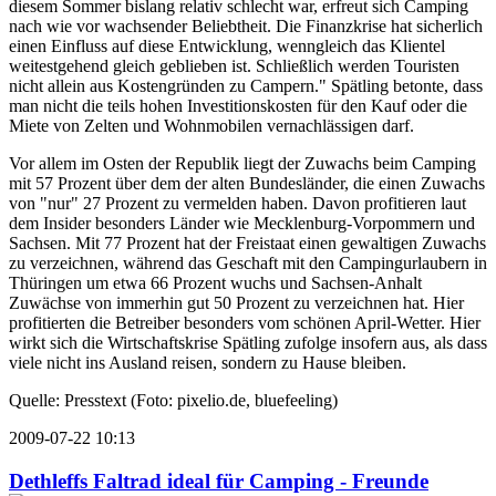
diesem Sommer bislang relativ schlecht war, erfreut sich Camping
nach wie vor wachsender Beliebtheit. Die Finanzkrise hat sicherlich
einen Einfluss auf diese Entwicklung, wenngleich das Klientel
weitestgehend gleich geblieben ist. Schließlich werden Touristen
nicht allein aus Kostengründen zu Campern." Spätling betonte, dass
man nicht die teils hohen Investitionskosten für den Kauf oder die
Miete von Zelten und Wohnmobilen vernachlässigen darf.
Vor allem im Osten der Republik liegt der Zuwachs beim Camping
mit 57 Prozent über dem der alten Bundesländer, die einen Zuwachs
von "nur" 27 Prozent zu vermelden haben. Davon profitieren laut
dem Insider besonders Länder wie Mecklenburg-Vorpommern und
Sachsen. Mit 77 Prozent hat der Freistaat einen gewaltigen Zuwachs
zu verzeichnen, während das Geschaft mit den Campingurlaubern in
Thüringen um etwa 66 Prozent wuchs und Sachsen-Anhalt
Zuwächse von immerhin gut 50 Prozent zu verzeichnen hat. Hier
profitierten die Betreiber besonders vom schönen April-Wetter. Hier
wirkt sich die Wirtschaftskrise Spätling zufolge insofern aus, als dass
viele nicht ins Ausland reisen, sondern zu Hause bleiben.
Quelle: Presstext (Foto: pixelio.de, bluefeeling)
2009-07-22 10:13
Dethleffs Faltrad ideal für Camping - Freunde