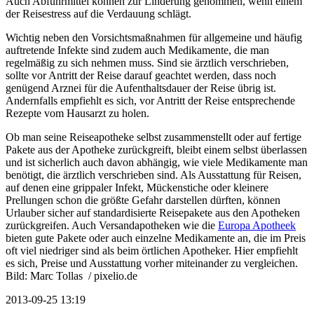
Auch Abführmittel können zur Linderung genommen, wenn einem
der Reisestress auf die Verdauung schlägt.
Wichtig neben den Vorsichtsmaßnahmen für allgemeine und häufig
auftretende Infekte sind zudem auch Medikamente, die man
regelmäßig zu sich nehmen muss. Sind sie ärztlich verschrieben,
sollte vor Antritt der Reise darauf geachtet werden, dass noch
genügend Arznei für die Aufenthaltsdauer der Reise übrig ist.
Andernfalls empfiehlt es sich, vor Antritt der Reise entsprechende
Rezepte vom Hausarzt zu holen.
Ob man seine Reiseapotheke selbst zusammenstellt oder auf fertige
Pakete aus der Apotheke zurückgreift, bleibt einem selbst überlassen
und ist sicherlich auch davon abhängig, wie viele Medikamente man
benötigt, die ärztlich verschrieben sind. Als Ausstattung für Reisen,
auf denen eine grippaler Infekt, Mückenstiche oder kleinere
Prellungen schon die größte Gefahr darstellen dürften, können
Urlauber sicher auf standardisierte Reisepakete aus den Apotheken
zurückgreifen. Auch Versandapotheken wie die
Europa Apotheek
bieten gute Pakete oder auch einzelne Medikamente an, die im Preis
oft viel niedriger sind als beim örtlichen Apotheker. Hier empfiehlt
es sich, Preise und Ausstattung vorher miteinander zu vergleichen.
Bild:
Marc Tollas / pixelio.de
2013-09-25 13:19