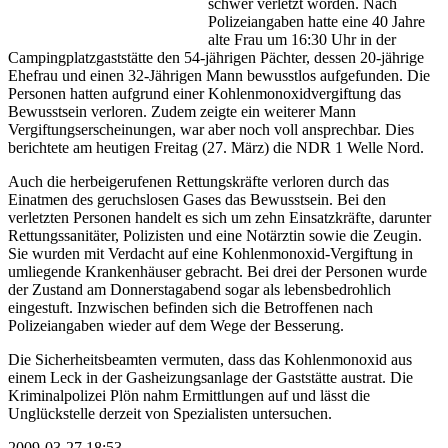
schwer verletzt worden. Nach
Polizeiangaben hatte eine 40 Jahre
alte Frau um 16:30 Uhr in der
Campingplatzgaststätte den 54-jährigen Pächter, dessen 20-jährige
Ehefrau und einen 32-Jährigen Mann bewusstlos aufgefunden. Die
Personen hatten aufgrund einer Kohlenmonoxidvergiftung das
Bewusstsein verloren. Zudem zeigte ein weiterer Mann
Vergiftungserscheinungen, war aber noch voll ansprechbar. Dies
berichtete am heutigen Freitag (27. März) die NDR 1 Welle Nord.
Auch die herbeigerufenen Rettungskräfte verloren durch das
Einatmen des geruchslosen Gases das Bewusstsein. Bei den
verletzten Personen handelt es sich um zehn Einsatzkräfte, darunter
Rettungssanitäter, Polizisten und eine Notärztin sowie die Zeugin.
Sie wurden mit Verdacht auf eine Kohlenmonoxid-Vergiftung in
umliegende Krankenhäuser gebracht. Bei drei der Personen wurde
der Zustand am Donnerstagabend sogar als lebensbedrohlich
eingestuft. Inzwischen befinden sich die Betroffenen nach
Polizeiangaben wieder auf dem Wege der Besserung.
Die Sicherheitsbeamten vermuten, dass das Kohlenmonoxid aus
einem Leck in der Gasheizungsanlage der Gaststätte austrat. Die
Kriminalpolizei Plön nahm Ermittlungen auf und lässt die
Unglückstelle derzeit von Spezialisten untersuchen.
2009-03-27 18:53