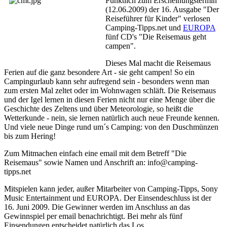
Pünktlich zum Erscheinungstermin
(12.06.2009) der 16. Ausgabe "Der
Reiseführer für Kinder" verlosen
Camping-Tipps.net und
EUROPA
fünf CD's "Die Reisemaus geht
campen".
Dieses Mal macht die Reisemaus
Ferien auf die ganz besondere Art - sie geht campen! So ein
Campingurlaub kann sehr aufregend sein - besonders wenn man
zum ersten Mal zeltet oder im Wohnwagen schläft. Die Reisemaus
und der Igel lernen in diesen Ferien nicht nur eine Menge über die
Geschichte des Zeltens und über Meteorologie, so heißt die
Wetterkunde - nein, sie lernen natürlich auch neue Freunde kennen.
Und viele neue Dinge rund um´s Camping: von den Duschmünzen
bis zum Hering!
Zum Mitmachen einfach eine email mit dem Betreff "Die
Reisemaus" sowie Namen und Anschrift an: info@camping-
tipps.net
Mitspielen kann jeder, außer Mitarbeiter von Camping-Tipps, Sony
Music Entertainment und EUROPA. Der Einsendeschluss ist der
16. Juni 2009. Die Gewinner werden im Anschluss an das
Gewinnspiel per email benachrichtigt. Bei mehr als fünf
Einsendungen entscheidet natürlich das Los.