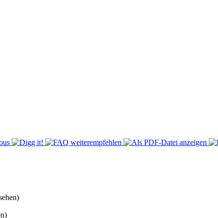
sehen)
n)