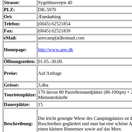
Strasse:
Sygehhusvejen 40
PLZ:
DK-5970
Ort:
Ærøskøbing
Telefon:
(0045) 62521854
Fax:
(0045) 62521839
eMail:
arrecamp[ät]hotmail.com
Homepage:
http://www.arre.dk
Öffnungszeiten:
01.05.-30.09.
Preise:
Auf Anfrage
Grösse:
3,4ha
170 davon 80 Parzellenstandplätze (80-100qm) + 
Touristenplätze:
Mietunterkünfte
Dauerplätze:
15
Die leicht geneigte Wiese des Campingplatzes ist 
Beschreibung:
Buschreihen gegliedert und man hat eine schöne A
einen kleinen Binnensee sowie auf das Meer.