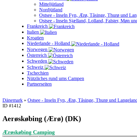
Mitteljütland
Nordjütland
Ostsee - Inseln Fyn, Ærø, Tåsinge, Thurø und La
Ostsee - Inseln Sjælland, Lolland, Falster, Møn 
Frankreich
Italien
Kroatien
Niederlande - Holland
Norwegen
Österreich
Schweden
Schweiz
Tschechien
Nützliches rund ums Campen
Partnerseiten
Dänemark
»
Ostsee - Inseln Fyn, Ærø, Tåsinge, Thurø und Langelan
ID #1412
Aerøskøbing (Ærø) (DK)
Ærøskøbing Camping