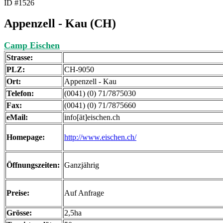
ID #1526
Appenzell - Kau (CH)
Camp Eischen
Strasse:
PLZ:
CH-9050
Ort:
Appenzell - Kau
Telefon:
(0041) (0) 71/7875030
Fax:
(0041) (0) 71/7875660
eMail:
info[ät]eischen.ch
Homepage:
http://www.eischen.ch/
Öffnungszeiten:
Ganzjährig
Preise:
Auf Anfrage
Grösse:
2,5ha