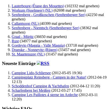
Lauterbourg (Étang des Mouettes)
(102332 mal gesehen)
Workum (Ijsselmeer) (NL)
(62698 mal gesehen)
Senftenberg - Großkoschen (Senftenberger See)
(42250 mal
gesehen)
Callantsoog (NL)
(40399 mal gesehen)
Senftenberg - Niemtsch (Senftenberger See)
(38362 mal
gesehen)
Graal - Müritz
(36650 mal gesehen)
Rust
(34977 mal gesehen)
Gordevio (Maggia - Valle Maggia)
(33718 mal gesehen)
Dranske - Nonnevitz (Rügen)
(33457 mal gesehen)
St. Maartenszee (NL)
(31457 mal gesehen)
Neueste Einträge
Camping Lido-Schliersee
(2012-05-05 19:36)
Campingplatz Reinsberg - Campen in der Natur!
(2012-04-19
12:13)
Schoddenhof Camping & Yachthafen
(2012-04-12 11:20)
Scharfenberg bei Meißen
(2012-03-27 17:45)
Camping Les Paillotes 4 sterne im Ardeche
(2012-03-11
12:20)
Wichtige FAQs