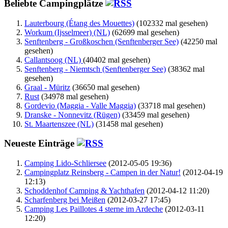
Beliebte Campingplätze
Lauterbourg (Étang des Mouettes)
(102332 mal gesehen)
Workum (Ijsselmeer) (NL)
(62699 mal gesehen)
Senftenberg - Großkoschen (Senftenberger See)
(42250 mal
gesehen)
Callantsoog (NL)
(40402 mal gesehen)
Senftenberg - Niemtsch (Senftenberger See)
(38362 mal
gesehen)
Graal - Müritz
(36650 mal gesehen)
Rust
(34978 mal gesehen)
Gordevio (Maggia - Valle Maggia)
(33718 mal gesehen)
Dranske - Nonnevitz (Rügen)
(33459 mal gesehen)
St. Maartenszee (NL)
(31458 mal gesehen)
Neueste Einträge
Camping Lido-Schliersee
(2012-05-05 19:36)
Campingplatz Reinsberg - Campen in der Natur!
(2012-04-19
12:13)
Schoddenhof Camping & Yachthafen
(2012-04-12 11:20)
Scharfenberg bei Meißen
(2012-03-27 17:45)
Camping Les Paillotes 4 sterne im Ardeche
(2012-03-11
12:20)