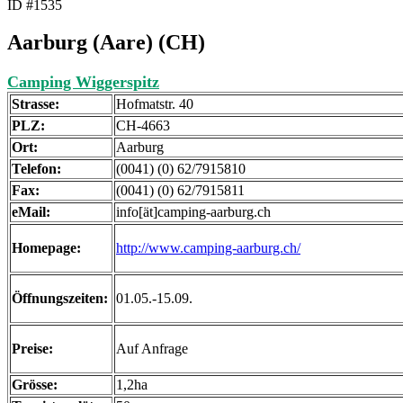
ID #1535
Aarburg (Aare) (CH)
Camping Wiggerspitz
Strasse:
Hofmatstr. 40
PLZ:
CH-4663
Ort:
Aarburg
Telefon:
(0041) (0) 62/7915810
Fax:
(0041) (0) 62/7915811
eMail:
info[ät]camping-aarburg.ch
Homepage:
http://www.camping-aarburg.ch/
Öffnungszeiten:
01.05.-15.09.
Preise:
Auf Anfrage
Grösse:
1,2ha