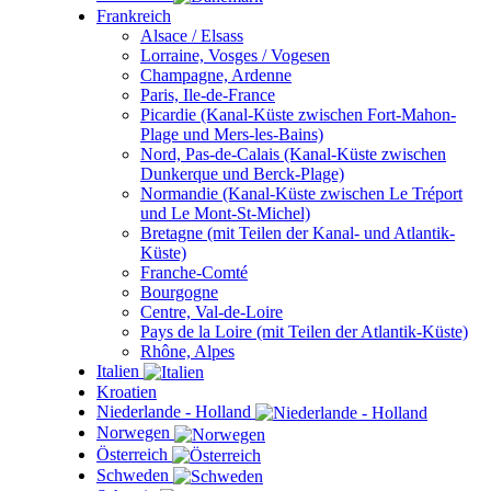
Frankreich
Alsace / Elsass
Lorraine, Vosges / Vogesen
Champagne, Ardenne
Paris, Ile-de-France
Picardie (Kanal-Küste zwischen Fort-Mahon-
Plage und Mers-les-Bains)
Nord, Pas-de-Calais (Kanal-Küste zwischen
Dunkerque und Berck-Plage)
Normandie (Kanal-Küste zwischen Le Tréport
und Le Mont-St-Michel)
Bretagne (mit Teilen der Kanal- und Atlantik-
Küste)
Franche-Comté
Bourgogne
Centre, Val-de-Loire
Pays de la Loire (mit Teilen der Atlantik-Küste)
Rhône, Alpes
Italien
Kroatien
Niederlande - Holland
Norwegen
Österreich
Schweden