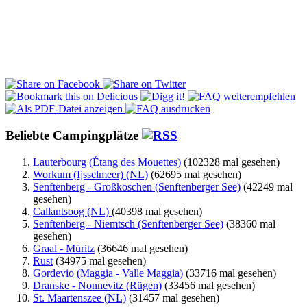
Beliebte Campingplätze
Lauterbourg (Étang des Mouettes)
(102328 mal gesehen)
Workum (Ijsselmeer) (NL)
(62695 mal gesehen)
Senftenberg - Großkoschen (Senftenberger See)
(42249 mal
gesehen)
Callantsoog (NL)
(40398 mal gesehen)
Senftenberg - Niemtsch (Senftenberger See)
(38360 mal
gesehen)
Graal - Müritz
(36646 mal gesehen)
Rust
(34975 mal gesehen)
Gordevio (Maggia - Valle Maggia)
(33716 mal gesehen)
Dranske - Nonnevitz (Rügen)
(33456 mal gesehen)
St. Maartenszee (NL)
(31457 mal gesehen)