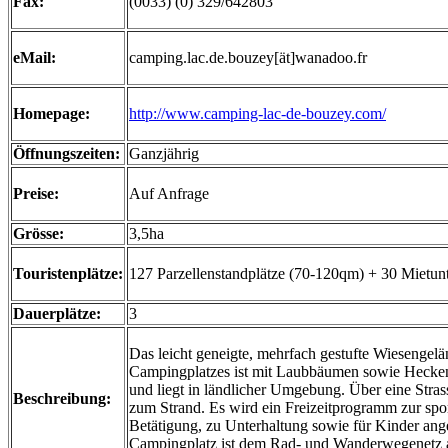
Fax:
(0033) (0) 329/642803
eMail:
camping.lac.de.bouzey[ät]wanadoo.fr
Homepage:
http://www.camping-lac-de-bouzey.com/
Öffnungszeiten:
Ganzjährig
Preise:
Auf Anfrage
Grösse:
3,5ha
Touristenplätze:
127 Parzellenstandplätze (70-120qm) + 30 Mietun
Dauerplätze:
3
Das leicht geneigte, mehrfach gestufte Wiesengelä
Campingplatzes ist mit Laubbäumen sowie Heck
und liegt in ländlicher Umgebung. Über eine Stra
Beschreibung:
zum Strand. Es wird ein Freizeitprogramm zur spo
Betätigung, zu Unterhaltung sowie für Kinder ang
Campingplatz ist dem Rad- und Wanderwegenetz 