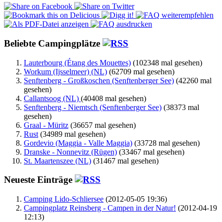
Beliebte Campingplätze
Lauterbourg (Étang des Mouettes)
(102348 mal gesehen)
Workum (Ijsselmeer) (NL)
(62709 mal gesehen)
Senftenberg - Großkoschen (Senftenberger See)
(42260 mal
gesehen)
Callantsoog (NL)
(40408 mal gesehen)
Senftenberg - Niemtsch (Senftenberger See)
(38373 mal
gesehen)
Graal - Müritz
(36657 mal gesehen)
Rust
(34989 mal gesehen)
Gordevio (Maggia - Valle Maggia)
(33728 mal gesehen)
Dranske - Nonnevitz (Rügen)
(33467 mal gesehen)
St. Maartenszee (NL)
(31467 mal gesehen)
Neueste Einträge
Camping Lido-Schliersee
(2012-05-05 19:36)
Campingplatz Reinsberg - Campen in der Natur!
(2012-04-19
12:13)