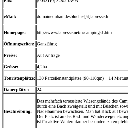
Fax:
(0033) (0) 329/257803
eMail:
domaineduhautdesbluches[ät]labresse.fr
Homepage:
http://www.labresse.net/fr/campings1.htm
Öffnungszeiten:
Ganzjährig
Preise:
Auf Anfrage
Grösse:
4,2ha
Touristenplätze:
130 Parzellenstandplätze (90-110qm) + 14 Mietunt
Dauerplätze:
24
Das mehrfach terrassierte Wiesengelände des Camp
durch eine Bach zweigeteilt und mit Büschen sow
Beschreibung:
Nadelbäumen bewachsen. Man hat Blick auf bewa
Der Platz ist an das Rad- und Wanderwegenetz an
ist für aktive Winterurlauber besonders zu empfehl