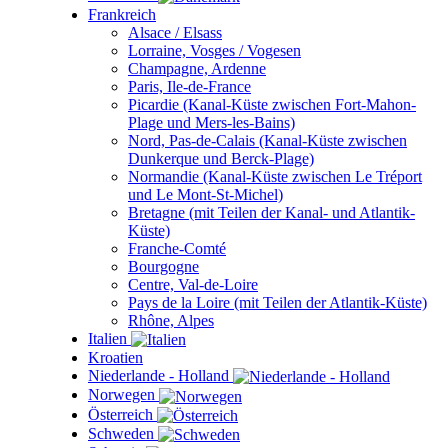
Frankreich
Alsace / Elsass
Lorraine, Vosges / Vogesen
Champagne, Ardenne
Paris, Ile-de-France
Picardie (Kanal-Küste zwischen Fort-Mahon-
Plage und Mers-les-Bains)
Nord, Pas-de-Calais (Kanal-Küste zwischen
Dunkerque und Berck-Plage)
Normandie (Kanal-Küste zwischen Le Tréport
und Le Mont-St-Michel)
Bretagne (mit Teilen der Kanal- und Atlantik-
Küste)
Franche-Comté
Bourgogne
Centre, Val-de-Loire
Pays de la Loire (mit Teilen der Atlantik-Küste)
Rhône, Alpes
Italien
Kroatien
Niederlande - Holland
Norwegen
Österreich
Schweden