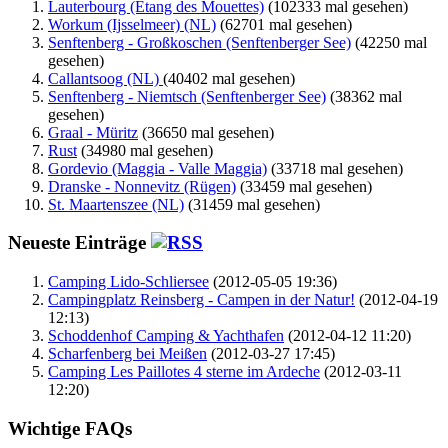
Lauterbourg (Étang des Mouettes)
(102333 mal gesehen)
Workum (Ijsselmeer) (NL)
(62701 mal gesehen)
Senftenberg - Großkoschen (Senftenberger See)
(42250 mal
gesehen)
Callantsoog (NL)
(40402 mal gesehen)
Senftenberg - Niemtsch (Senftenberger See)
(38362 mal
gesehen)
Graal - Müritz
(36650 mal gesehen)
Rust
(34980 mal gesehen)
Gordevio (Maggia - Valle Maggia)
(33718 mal gesehen)
Dranske - Nonnevitz (Rügen)
(33459 mal gesehen)
St. Maartenszee (NL)
(31459 mal gesehen)
Neueste Einträge
Camping Lido-Schliersee
(2012-05-05 19:36)
Campingplatz Reinsberg - Campen in der Natur!
(2012-04-19
12:13)
Schoddenhof Camping & Yachthafen
(2012-04-12 11:20)
Scharfenberg bei Meißen
(2012-03-27 17:45)
Camping Les Paillotes 4 sterne im Ardeche
(2012-03-11
12:20)
Wichtige FAQs