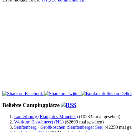
Beliebte Campingplätze
Lauterbourg (Étang des Mouettes)
(102332 mal gesehen)
Workum (Ijsselmeer) (NL)
(62699 mal gesehen)
Senftenberg - Großkoschen (Senftenberger See)
(42250 mal ge