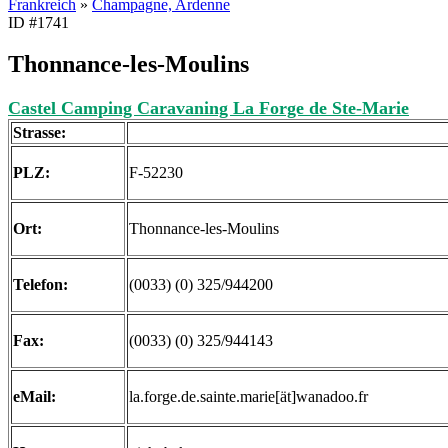
Frankreich
»
Champagne, Ardenne
ID #1741
Thonnance-les-Moulins
Castel Camping Caravaning La Forge de Ste-Marie
Strasse:
PLZ:
F-52230
Ort:
Thonnance-les-Moulins
Telefon:
(0033) (0) 325/944200
Fax:
(0033) (0) 325/944143
eMail:
la.forge.de.sainte.marie[ät]wanadoo.fr