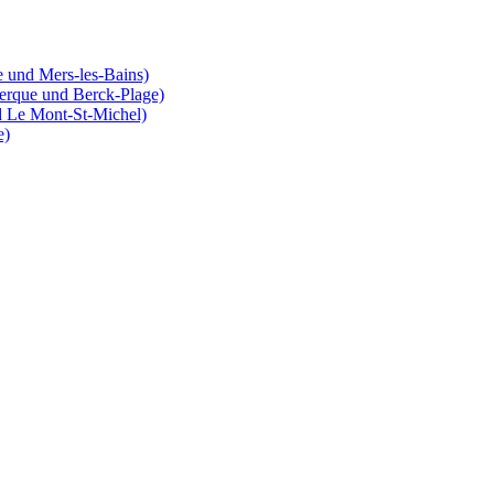
 und Mers-les-Bains)
erque und Berck-Plage)
d Le Mont-St-Michel)
e)