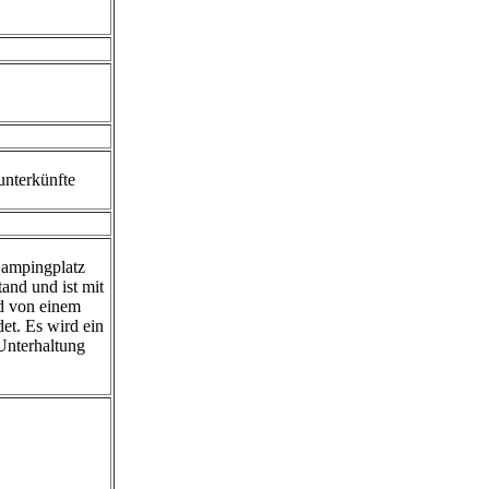
unterkünfte
Campingplatz
and und ist mit
d von einem
et. Es wird ein
Unterhaltung