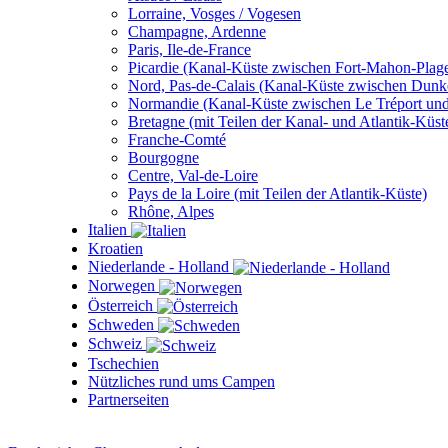
Lorraine, Vosges / Vogesen
Champagne, Ardenne
Paris, Ile-de-France
Picardie (Kanal-Küste zwischen Fort-Mahon-Plage
Nord, Pas-de-Calais (Kanal-Küste zwischen Dunk
Normandie (Kanal-Küste zwischen Le Tréport un
Bretagne (mit Teilen der Kanal- und Atlantik-Küst
Franche-Comté
Bourgogne
Centre, Val-de-Loire
Pays de la Loire (mit Teilen der Atlantik-Küste)
Rhône, Alpes
Italien
Kroatien
Niederlande - Holland
Norwegen
Österreich
Schweden
Schweiz
Tschechien
Nützliches rund ums Campen
Partnerseiten