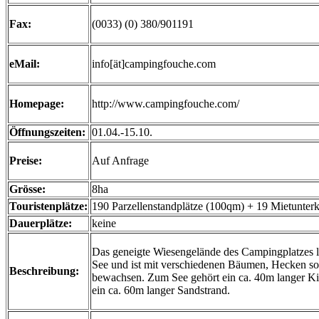
Fax:
(0033) (0) 380/901191
eMail:
info[ät]campingfouche.com
Homepage:
http://www.campingfouche.com/
Öffnungszeiten:
01.04.-15.10.
Preise:
Auf Anfrage
Grösse:
8ha
Touristenplätze:
190 Parzellenstandplätze (100qm) + 19 Mietunterk
Dauerplätze:
keine
Das geneigte Wiesengelände des Campingplatzes l
See und ist mit verschiedenen Bäumen, Hecken s
Beschreibung:
bewachsen. Zum See gehört ein ca. 40m langer Ki
ein ca. 60m langer Sandstrand.