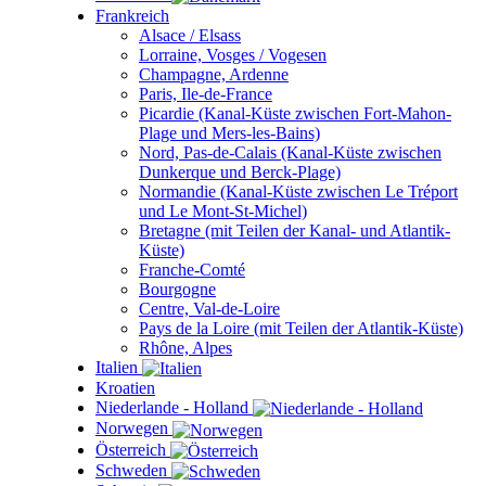
Frankreich
Alsace / Elsass
Lorraine, Vosges / Vogesen
Champagne, Ardenne
Paris, Ile-de-France
Picardie (Kanal-Küste zwischen Fort-Mahon-
Plage und Mers-les-Bains)
Nord, Pas-de-Calais (Kanal-Küste zwischen
Dunkerque und Berck-Plage)
Normandie (Kanal-Küste zwischen Le Tréport
und Le Mont-St-Michel)
Bretagne (mit Teilen der Kanal- und Atlantik-
Küste)
Franche-Comté
Bourgogne
Centre, Val-de-Loire
Pays de la Loire (mit Teilen der Atlantik-Küste)
Rhône, Alpes
Italien
Kroatien
Niederlande - Holland
Norwegen
Österreich
Schweden