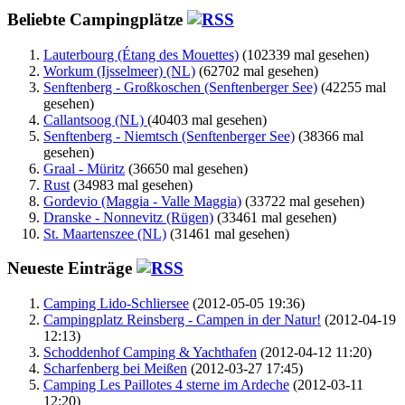
Beliebte Campingplätze
Lauterbourg (Étang des Mouettes)
(102339 mal gesehen)
Workum (Ijsselmeer) (NL)
(62702 mal gesehen)
Senftenberg - Großkoschen (Senftenberger See)
(42255 mal
gesehen)
Callantsoog (NL)
(40403 mal gesehen)
Senftenberg - Niemtsch (Senftenberger See)
(38366 mal
gesehen)
Graal - Müritz
(36650 mal gesehen)
Rust
(34983 mal gesehen)
Gordevio (Maggia - Valle Maggia)
(33722 mal gesehen)
Dranske - Nonnevitz (Rügen)
(33461 mal gesehen)
St. Maartenszee (NL)
(31461 mal gesehen)
Neueste Einträge
Camping Lido-Schliersee
(2012-05-05 19:36)
Campingplatz Reinsberg - Campen in der Natur!
(2012-04-19
12:13)
Schoddenhof Camping & Yachthafen
(2012-04-12 11:20)
Scharfenberg bei Meißen
(2012-03-27 17:45)
Camping Les Paillotes 4 sterne im Ardeche
(2012-03-11
12:20)