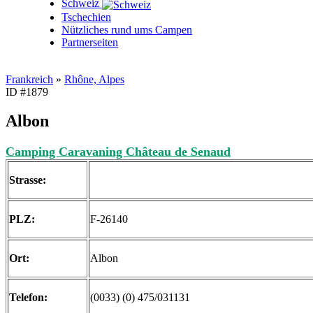
Schweiz
Tschechien
Nützliches rund ums Campen
Partnerseiten
Frankreich
»
Rhône, Alpes
ID #1879
Albon
Camping Caravaning Château de Senaud
Strasse:
PLZ:
F-26140
Ort:
Albon
Telefon:
(0033) (0) 475/031131