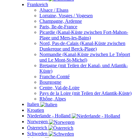
Frankreich
Alsace / Elsass
Lorraine, Vosges / Vogesen
Champagne, Ardenne
Paris, Ile-de-France
Picardie (Kanal-Küste zwischen Fort-Mahon-
Plage und Mers-les-Bains)
Nord, Pas-de-Calais (Kanal-Küste zwischen
Dunkerque und Berck-Plage)
Normandie (Kanal-Küste zwischen Le Tréport
und Le Mont-St-Michel)
Bretagne (mit Teilen der Kanal- und Atlantik-
Küste)
Franche-Comté
Bourgogne
Centre, Val-de-Loire
Pays de la Loire (mit Teilen der Atlantik-Küste)
Rhône, Alpes
Italien
Kroatien
Niederlande - Holland
Norwegen
Österreich
Schweden