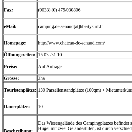
Fax:
(0033) (0) 475/030806
eMail:
camping.de.senaud[ät]libertysurf.fr
Homepage:
http://www.chateau-de-senaud.com/
Öffnungszeiten:
15.03.-31.10.
Preise:
Auf Anfrage
Grösse:
3ha
Touristenplätze:
130 Parzellenstandplätze (100qm) + Mietunterkünf
Dauerplätze:
10
Das Wiesengelände des Campingplatzes befindet s
Hügel mit zwei Geländestufen, ist durch verschi
Beschreibung: