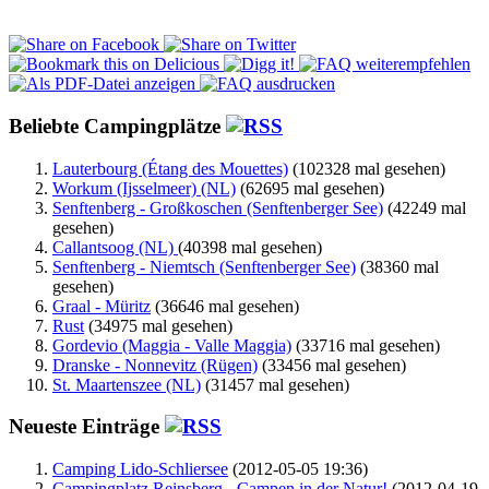
Beliebte Campingplätze
Lauterbourg (Étang des Mouettes)
(102328 mal gesehen)
Workum (Ijsselmeer) (NL)
(62695 mal gesehen)
Senftenberg - Großkoschen (Senftenberger See)
(42249 mal
gesehen)
Callantsoog (NL)
(40398 mal gesehen)
Senftenberg - Niemtsch (Senftenberger See)
(38360 mal
gesehen)
Graal - Müritz
(36646 mal gesehen)
Rust
(34975 mal gesehen)
Gordevio (Maggia - Valle Maggia)
(33716 mal gesehen)
Dranske - Nonnevitz (Rügen)
(33456 mal gesehen)
St. Maartenszee (NL)
(31457 mal gesehen)
Neueste Einträge
Camping Lido-Schliersee
(2012-05-05 19:36)
Campingplatz Reinsberg - Campen in der Natur!
(2012-04-19