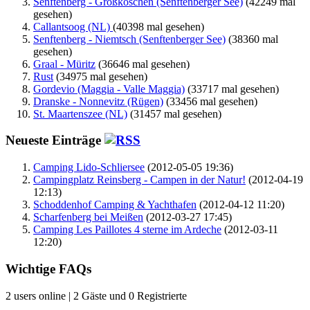
Senftenberg - Großkoschen (Senftenberger See)
(42249 mal
gesehen)
Callantsoog (NL)
(40398 mal gesehen)
Senftenberg - Niemtsch (Senftenberger See)
(38360 mal
gesehen)
Graal - Müritz
(36646 mal gesehen)
Rust
(34975 mal gesehen)
Gordevio (Maggia - Valle Maggia)
(33717 mal gesehen)
Dranske - Nonnevitz (Rügen)
(33456 mal gesehen)
St. Maartenszee (NL)
(31457 mal gesehen)
Neueste Einträge
Camping Lido-Schliersee
(2012-05-05 19:36)
Campingplatz Reinsberg - Campen in der Natur!
(2012-04-19
12:13)
Schoddenhof Camping & Yachthafen
(2012-04-12 11:20)
Scharfenberg bei Meißen
(2012-03-27 17:45)
Camping Les Paillotes 4 sterne im Ardeche
(2012-03-11
12:20)
Wichtige FAQs
2 users online | 2 Gäste und 0 Registrierte