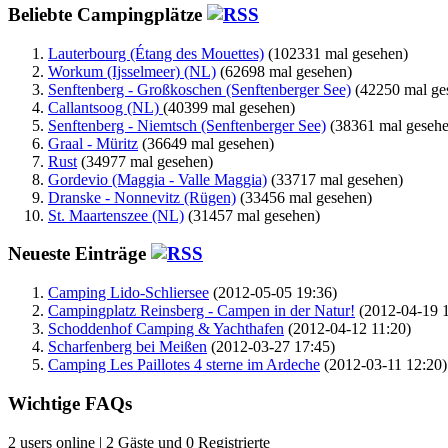
Beliebte Campingplätze
Lauterbourg (Étang des Mouettes)
(102331 mal gesehen)
Workum (Ijsselmeer) (NL)
(62698 mal gesehen)
Senftenberg - Großkoschen (Senftenberger See)
(42250 mal ge
Callantsoog (NL)
(40399 mal gesehen)
Senftenberg - Niemtsch (Senftenberger See)
(38361 mal gesehe
Graal - Müritz
(36649 mal gesehen)
Rust
(34977 mal gesehen)
Gordevio (Maggia - Valle Maggia)
(33717 mal gesehen)
Dranske - Nonnevitz (Rügen)
(33456 mal gesehen)
St. Maartenszee (NL)
(31457 mal gesehen)
Neueste Einträge
Camping Lido-Schliersee
(2012-05-05 19:36)
Campingplatz Reinsberg - Campen in der Natur!
(2012-04-19 1
Schoddenhof Camping & Yachthafen
(2012-04-12 11:20)
Scharfenberg bei Meißen
(2012-03-27 17:45)
Camping Les Paillotes 4 sterne im Ardeche
(2012-03-11 12:20)
Wichtige FAQs
2 users online | 2 Gäste und 0 Registrierte