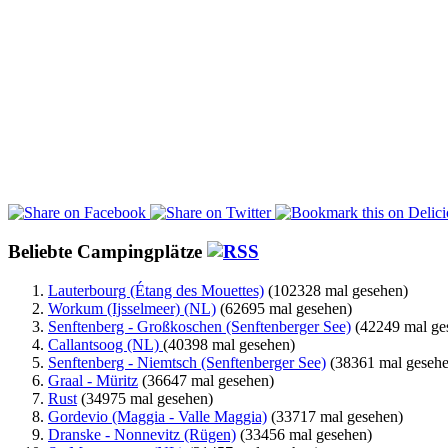
Beliebte Campingplätze
Lauterbourg (Étang des Mouettes)
(102328 mal gesehen)
Workum (Ijsselmeer) (NL)
(62695 mal gesehen)
Senftenberg - Großkoschen (Senftenberger See)
(42249 mal ge
Callantsoog (NL)
(40398 mal gesehen)
Senftenberg - Niemtsch (Senftenberger See)
(38361 mal gesehe
Graal - Müritz
(36647 mal gesehen)
Rust
(34975 mal gesehen)
Gordevio (Maggia - Valle Maggia)
(33717 mal gesehen)
Dranske - Nonnevitz (Rügen)
(33456 mal gesehen)