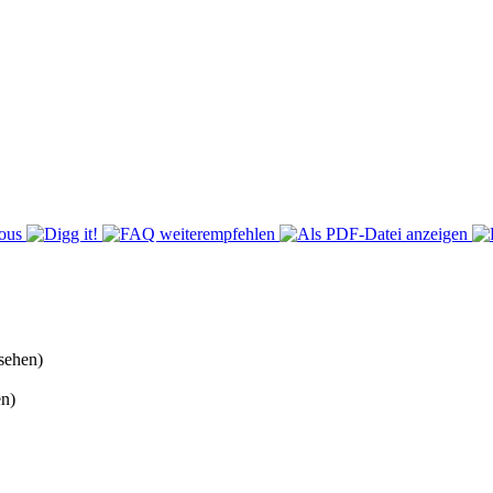
sehen)
n)