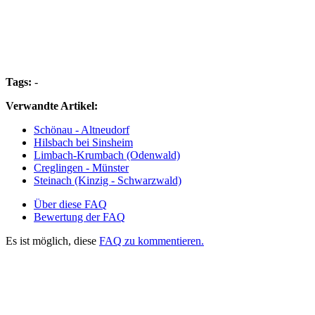
Tags:
-
Verwandte Artikel:
Schönau - Altneudorf
Hilsbach bei Sinsheim
Limbach-Krumbach (Odenwald)
Creglingen - Münster
Steinach (Kinzig - Schwarzwald)
Über diese FAQ
Bewertung der FAQ
Es ist möglich, diese
FAQ zu kommentieren.