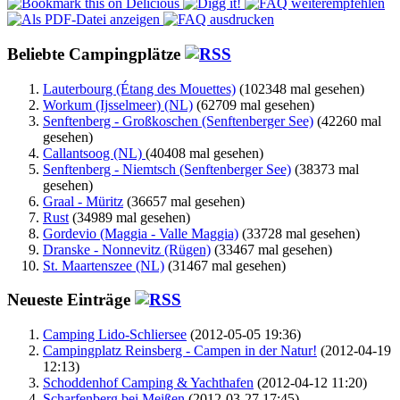
Beliebte Campingplätze
Lauterbourg (Étang des Mouettes)
(102348 mal gesehen)
Workum (Ijsselmeer) (NL)
(62709 mal gesehen)
Senftenberg - Großkoschen (Senftenberger See)
(42260 mal
gesehen)
Callantsoog (NL)
(40408 mal gesehen)
Senftenberg - Niemtsch (Senftenberger See)
(38373 mal
gesehen)
Graal - Müritz
(36657 mal gesehen)
Rust
(34989 mal gesehen)
Gordevio (Maggia - Valle Maggia)
(33728 mal gesehen)
Dranske - Nonnevitz (Rügen)
(33467 mal gesehen)
St. Maartenszee (NL)
(31467 mal gesehen)
Neueste Einträge
Camping Lido-Schliersee
(2012-05-05 19:36)
Campingplatz Reinsberg - Campen in der Natur!
(2012-04-19
12:13)
Schoddenhof Camping & Yachthafen
(2012-04-12 11:20)
Scharfenberg bei Meißen
(2012-03-27 17:45)