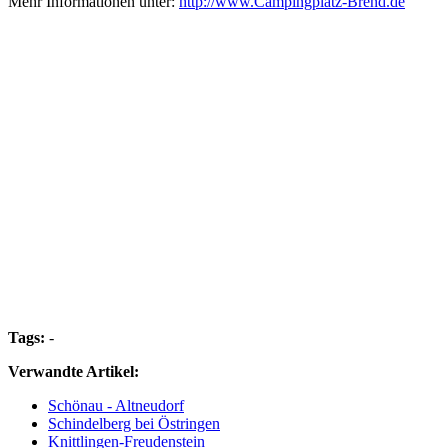
Mehr Informationen unter:
http://www.Campingplatz-Brend.de
Tags:
-
Verwandte Artikel:
Schönau - Altneudorf
Schindelberg bei Östringen
Knittlingen-Freudenstein