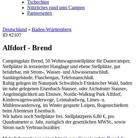
Tschechien
Nützliches rund ums Campen
Partnerseiten
Deutschland
»
Baden-Württemberg
ID #2107
Alfdorf - Brend
Campingplatz Brend, 50 Wohnwagenstellplätze für Dauercamper,
Stellplätze in terrasierter Hanglage und ebene Stellplätze, gut
befahrbar, mit Strom-, Wasser- und Abwasseranschluß,
Sanitärgebäude, Flaschengas, Telefonanschluß.
Ruhig gelegen im Naturpark Schwäbisch Fränkischer Wald, baden
im nahe gelegenen Eisenbach-Stausee, oder Aichstruter Stausee,
Angelmöglichkeit am Ebnisee, Nordic-Walking Park Alfdorf,
Kinderwagenwanderwege, Leintalradweg, Limes- u.
Mühlenwanderweg, im Winter gespurte Loipen, Bogenschießem
beim Abenteuer Eisenbach.
Wir haben noch Stellplätze frei. Stellplatzpreis 6,80 €, pro
Quadratmeter u. Jahr, zuzüglich der gesetzlichen MWSt., sowie
Strom nach Verbrauchszähler.