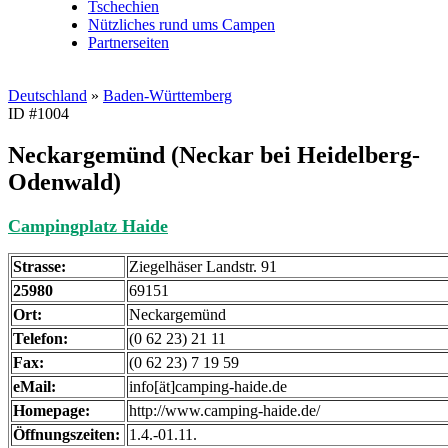
Tschechien
Nützliches rund ums Campen
Partnerseiten
Deutschland
»
Baden-Württemberg
ID #1004
Neckargemünd (Neckar bei Heidelberg-
Odenwald)
Campingplatz Haide
Strasse:
Ziegelhäser Landstr. 91
25980
69151
Ort:
Neckargemünd
Telefon:
(0 62 23) 21 11
Fax:
(0 62 23) 7 19 59
eMail:
info[ät]camping-haide.de
Homepage:
http://www.camping-haide.de/
Öffnungszeiten:
1.4.-01.11.