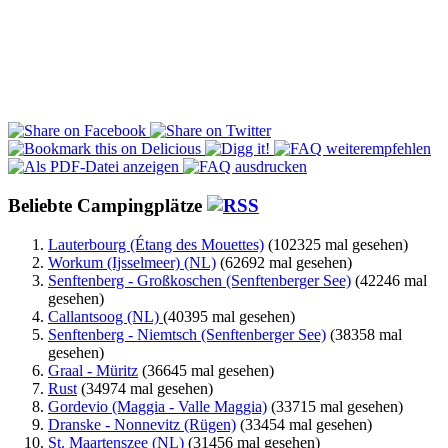
Beliebte Campingplätze
Lauterbourg (Étang des Mouettes)
(102325 mal gesehen)
Workum (Ijsselmeer) (NL)
(62692 mal gesehen)
Senftenberg - Großkoschen (Senftenberger See)
(42246 mal
gesehen)
Callantsoog (NL)
(40395 mal gesehen)
Senftenberg - Niemtsch (Senftenberger See)
(38358 mal
gesehen)
Graal - Müritz
(36645 mal gesehen)
Rust
(34974 mal gesehen)
Gordevio (Maggia - Valle Maggia)
(33715 mal gesehen)
Dranske - Nonnevitz (Rügen)
(33454 mal gesehen)
St. Maartenszee (NL)
(31456 mal gesehen)