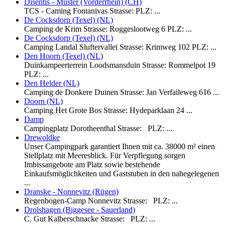
Disentis - Muster (Vorderrhein) (CH)
TCS - Caming Fontanivas Strasse: PLZ: ...
De Cocksdorp (Texel) (NL)
Camping de Krim Strasse: Roggeslootweg 6 PLZ: ...
De Cocksdorp (Texel) (NL)
Camping Landal Sluftervallei Strasse: Krimweg 102 PLZ: ...
Den Hoorn (Texel) (NL)
Duinkampeerterrein Loodsmansduin Strasse: Rommelpot 19
PLZ: ...
Den Helder (NL)
Camping de Donkere Duinen Strasse: Jan Verfaileweg 616 ...
Doorn (NL)
Camping Het Grote Bos Strasse: Hydeparklaan 24 ...
Damp
Campingplatz Dorotheenthal Strasse: PLZ: ...
Drewoldke
Unser Campingpark garantiert Ihnen mit ca. 38000 m² einen
Stellplatz mit Meeresblick. Für Verpflegung sorgen
Imbissangebote am Platz sowie bestehende
Einkaufsmöglichkeiten und Gaststuben in den nahegelegenen
...
Dranske - Nonnevitz (Rügen)
Regenbogen-Camp Nonnevitz Strasse: PLZ: ...
Drolshagen (Biggesee - Sauerland)
C. Gut Kalberschnacke Strasse: PLZ: ...