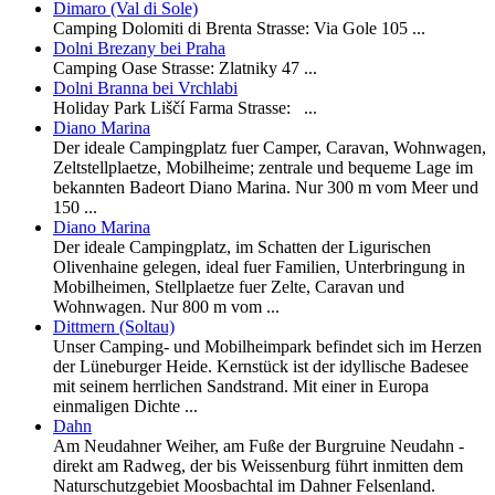
Dimaro (Val di Sole)
Camping Dolomiti di Brenta Strasse: Via Gole 105 ...
Dolni Brezany bei Praha
Camping Oase Strasse: Zlatniky 47 ...
Dolni Branna bei Vrchlabi
Holiday Park Liščí Farma Strasse: ...
Diano Marina
Der ideale Campingplatz fuer Camper, Caravan, Wohnwagen,
Zeltstellplaetze, Mobilheime; zentrale und bequeme Lage im
bekannten Badeort Diano Marina. Nur 300 m vom Meer und
150 ...
Diano Marina
Der ideale Campingplatz, im Schatten der Ligurischen
Olivenhaine gelegen, ideal fuer Familien, Unterbringung in
Mobilheimen, Stellplaetze fuer Zelte, Caravan und
Wohnwagen. Nur 800 m vom ...
Dittmern (Soltau)
Unser Camping- und Mobilheimpark befindet sich im Herzen
der Lüneburger Heide. Kernstück ist der idyllische Badesee
mit seinem herrlichen Sandstrand. Mit einer in Europa
einmaligen Dichte ...
Dahn
Am Neudahner Weiher, am Fuße der Burgruine Neudahn -
direkt am Radweg, der bis Weissenburg führt inmitten dem
Naturschutzgebiet Moosbachtal im Dahner Felsenland.