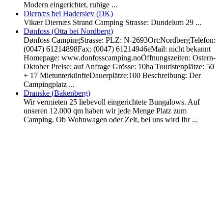
Modern eingerichtet, ruhige ...
Diernæs bei Haderslev (DK)
Vikær Diernæs Strand Camping Strasse: Dundelum 29 ...
Dønfoss (Otta bei Nordberg)
Dønfoss CampingStrasse: PLZ: N-2693Ort:NordbergTelefon:
(0047) 61214898Fax: (0047) 61214946eMail: nicht bekannt
Homepage: www.donfosscamping.noÖffnungszeiten: Ostern-
Oktober Preise: auf Anfrage Grösse: 10ha Touristenplätze: 50
+ 17 MietunterkünfteDauerplätze:100 Beschreibung: Der
Campingplatz ...
Dranske (Bakenberg)
Wir vermieten 25 liebevoll eingerichtete Bungalows. Auf
unseren 12.000 qm haben wir jede Menge Platz zum
Camping. Ob Wohnwagen oder Zelt, bei uns wird Ihr ...