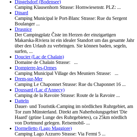
Dingelsdorf (Bodensee)
Camping Klausenhorn Strasse: Hornwiesenstr. PLZ: ...
Dinard
Camping Municipal le Port-Blanc Strasse: Rue du Sergent
Boulanger ...
Drasnice
Der Campingplatz Čiste im Herzen der einzigartigen
Makarska-Riviera ist ein idealer Standort um das gesamte Jahr
über den Urlaub zu verbringen. Sie können baden, segeln,
surfen, ...
Doucier (Lac de Chalain)
Domaine de Chalain Strasse: ...
Dompierre-les-Ormes
Camping Municipal Village des Meuniers Strasse: ...
Drem-sur-Mer
Camping Le Chaponnet Strasse: Rue du Chaponnet 16 ...
Doussard (Lac d'Annecy)
Camping de la Ravoire Strasse: Route de la Ravoire ...
Datteln
Dauer- und Touristik-Camping im nördlichen Ruhrgebiet, am
Tor zum Münsterland. Direkt am Naherholungsgebiet 'Die
Haard' (grüne Lunge des Ruhrgebietes), ca 25km nördlich
von Dortmund gelegen. Reisemobil- ...
Dormelletto (Lago Maggiore)
Camping Lago Azzurro Strasse: Via Fermi 5 ...