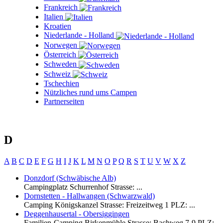
Frankreich
Italien
Kroatien
Niederlande - Holland
Norwegen
Österreich
Schweden
Schweiz
Tschechien
Nützliches rund ums Campen
Partnerseiten
D
A
B
C
D
E
F
G
H
I
J
K
L
M
N
O
P
Q
R
S
T
U
V
W
X
Z
Donzdorf (Schwäbische Alb)
Campingplatz Schurrenhof Strasse: ...
Dornstetten - Hallwangen (Schwarzwald)
Camping Königskanzel Strasse: Freizeitweg 1 PLZ: ...
Deggenhausertal - Obersiggingen
Familien-Camping Birkenmühle Strasse: Bachweg 7-9 PLZ: