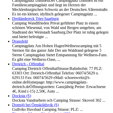
Campingplatz DahmenDer Campingplatz Dahmen ist ein
Familiencampingplatz und liegt im Herzen der
Mecklenburgischen Schweiz an der Deutschen Alleenstraße.
Es ist ein kleiner, idyllisch gelegener Campingplatz ...
Dreiländereck Trier-Saarburg
Camping Wandlfrieden Privat geführter Platz in einem
schönen Wiesental, von Wald und Bergen umgeben, am
Stadtrand der Weinstadt Saarburg.Der Platz ist ruhig gelegen
und bietet befestigte ...
Dransfeld
Campingplatz Am Hohen HagenWellnesscamping mit 5
Sternen für das ganze Jahr Der am Waldrand gelegene 5
Sterne Campingplatz bietet Entspannung für Wellness-Fans.
Es gibt eine Wellness-Oase, ...
Dreieich - Offenthal
Camping Dreieich OffenthalStrasse:Bahnhofstr. 77 PLZ:
63303 Ort: Dreieich-Offenthal Telefon: 06074/5629 o.
629133 Fax: 06074/5629 eMail: schoenweitz@t-
online.deHomepage: http://www.campingplatz-
dreieich.deÖffnungszeiten: Ganzjährig Preise: Erwachsene
4€, Kind (-15) 2,50€, Auto ...
Docksta (S)
Docksta Vandrarhem och Camping Strasse: Skoved 302 ...
Domsjö bei Örnsköldsvik (S)
Gullviks Havsbad Camping Strasse: PLZ: ...