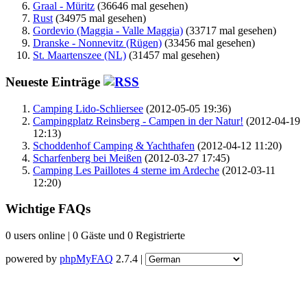
Graal - Müritz
(36646 mal gesehen)
Rust
(34975 mal gesehen)
Gordevio (Maggia - Valle Maggia)
(33717 mal gesehen)
Dranske - Nonnevitz (Rügen)
(33456 mal gesehen)
St. Maartenszee (NL)
(31457 mal gesehen)
Neueste Einträge
Camping Lido-Schliersee
(2012-05-05 19:36)
Campingplatz Reinsberg - Campen in der Natur!
(2012-04-19
12:13)
Schoddenhof Camping & Yachthafen
(2012-04-12 11:20)
Scharfenberg bei Meißen
(2012-03-27 17:45)
Camping Les Paillotes 4 sterne im Ardeche
(2012-03-11
12:20)
Wichtige FAQs
0 users online | 0 Gäste und 0 Registrierte
powered by
phpMyFAQ
2.7.4 |