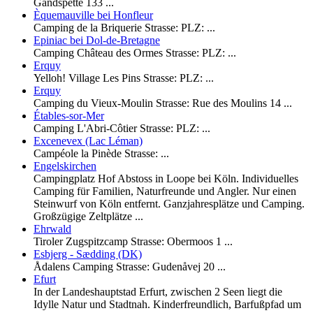
Gandspette 133 ...
Èquemauville bei Honfleur
Camping de la Briquerie Strasse: PLZ: ...
Epiniac bei Dol-de-Bretagne
Camping Château des Ormes Strasse: PLZ: ...
Erquy
Yelloh! Village Les Pins Strasse: PLZ: ...
Erquy
Camping du Vieux-Moulin Strasse: Rue des Moulins 14 ...
Étables-sor-Mer
Camping L'Abri-Côtier Strasse: PLZ: ...
Excenevex (Lac Léman)
Campéole la Pinède Strasse: ...
Engelskirchen
Campingplatz Hof Abstoss in Loope bei Köln. Individuelles
Camping für Familien, Naturfreunde und Angler. Nur einen
Steinwurf von Köln entfernt. Ganzjahresplätze und Camping.
Großzügige Zeltplätze ...
Ehrwald
Tiroler Zugspitzcamp Strasse: Obermoos 1 ...
Esbjerg - Sædding (DK)
Ådalens Camping Strasse: Gudenåvej 20 ...
Efurt
In der Landeshauptstad Erfurt, zwischen 2 Seen liegt die
Idylle Natur und Stadtnah. Kinderfreundlich, Barfußpfad um