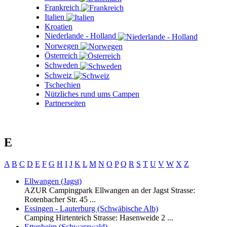
Frankreich
Italien
Kroatien
Niederlande - Holland
Norwegen
Österreich
Schweden
Schweiz
Tschechien
Nützliches rund ums Campen
Partnerseiten
E
A
B
C
D
E
F
G
H
I
J
K
L
M
N
O
P
Q
R
S
T
U
V
W
X
Z
Ellwangen (Jagst)
AZUR Campingpark Ellwangen an der Jagst Strasse:
Rotenbacher Str. 45 ...
Essingen - Lauterburg (Schwäbische Alb)
Camping Hirtenteich Strasse: Hasenweide 2 ...
Ettenheim (Schwarzwald)