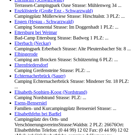
Terrassen-Campingpark Oase Strasse: Mühlenweg 34 ...
Enzklösterle (Große Enz - Schwarzwald)
Campingplatz Müllerwiese Strasse: Hirschtalstr. 3 PLZ: ...
Engen (Hegau - Schwarzwald)
Camping Sonnental Strasse: Im Doggenhadt 1 PLZ: ...
Ettersburg bei Weimar
Bad-Camp Ettersburg Strasse: Badweg 1 PLZ: ...
Eberbach (Neckar)
Campingpark Erberbach Strasse: Alte Pleutersbacher Str. 8 ...
Elbingerode
Camping am Brocken Strasse: Schützenring 6 PLZ: ...
Ehrenfriedersdorf
Camping Greifensteine Strasse: PLZ: ...
Echternacherbrück (Sauer)
Camping Echternacherbrück Strasse: Mindener Str. 18 PLZ:
...
Elisabeth-Sophien-Koog (Nordstrand)
Camping Nordstrand Strasse: PLZ: ...
Esens-Bensersiel
Familien- und Kurcampingplatz Bensersiel Strasse: ...
Elisabethfehn bei Barßel
Campingplatz des Orts- und
VerschönerungsvereinsStrasse:Waldstr. 2 PLZ: 26676Ort:
Elisabethfehn Telefon: (0 44 99) 12 02 Fax: (0 44 99) 12 02