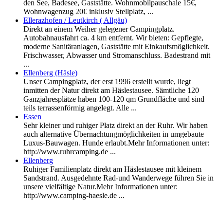
den See, Badesee, Gaststätte. Wohnmobilpauschale 15€,
Wohnwagenzug 20€ inklusiv Stellplatz, ...
Ellerazhofen / Leutkirch ( Allgäu)
Direkt an einem Weiher gelegener Campingplatz.
Autobahnausfahrt ca. 4 km entfernt. Wir bieten: Gepflegte,
moderne Sanitäranlagen, Gaststätte mit Einkaufsmöglichkeit.
Frischwasser, Abwasser und Stromanschluss. Badestrand mit
...
Ellenberg (Häsle)
Unser Campingplatz, der erst 1996 erstellt wurde, liegt
inmitten der Natur direkt am Häslestausee. Sämtliche 120
Ganzjahresplätze haben 100-120 qm Grundfläche und sind
teils terrassenförmig angelegt. Alle ...
Essen
Sehr kleiner und ruhiger Platz direkt an der Ruhr. Wir haben
auch alternative Übernachtungmöglichkeiten in umgebaute
Luxus-Bauwagen. Hunde erlaubt.Mehr Informationen unter:
http://www.ruhrcamping.de ...
Ellenberg
Ruhiger Familienplatz direkt am Häslestausee mit kleinem
Sandstrand. Ausgedehnte Rad-und Wanderwege führen Sie in
unsere vielfältige Natur.Mehr Informationen unter:
http://www.camping-haesle.de ...