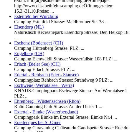
eMail: info[ät]elisabethfehn-camping.deHomepage:
http://www.elisabethfehn-camping.deÖffnungszeiten:
15.3.-31.10.Preise: ...
Estenfeld bei Würzburg
Camping Estenfeld Strasse: Maidbronner Str. 38 ...
Elsendorp (NL)
Naturistisch Recreatiepark Elsendorp Strasse: Den Heikop 18
...
Eschenz (Bodensee) (CH)
Camping Hüttenberg Strasse: PLZ: ...
Engelberg (CH)
Camping Eienwäldli Strasse: Wasserfallstr. 108 PLZ: ...
Erlach (Bieler See) (CH)
Camping Erlach Strasse: PLZ: ...
Edertal - Rehbach (Eder - Stausee)
Campingplatz Rehbach Strasse: Strandweg 9 PLZ: ...
Eschwege (Werratalsee - Werra)
KNAUS-Campingpark Eschwege Strasse: Am Werratalsee 2
PLZ: ...
Ehrenberg - Wüstensachsen (Rhön)
Rhön Camping Park Strasse: An der Ulster 1 ...
Extertal - Eimke (Wsererbergland)
Campingpark Eimke im Extertal Strasse: Eimke Nr.4 ...
Èperlecques bei St-Omer
Camping Caravaning Château du Gandspette Strasse: Rue du