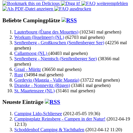
Beliebte Campingplätze
Lauterbourg (Étang des Mouettes)
(102341 mal gesehen)
Workum (Ijsselmeer) (NL)
(62703 mal gesehen)
Senftenberg - Großkoschen (Senftenberger See)
(42256 mal
gesehen)
Callantsoog (NL)
(40403 mal gesehen)
Senftenberg - Niemtsch (Senftenberger See)
(38366 mal
gesehen)
Graal - Müritz
(36650 mal gesehen)
Rust
(34984 mal gesehen)
Gordevio (Maggia - Valle Maggia)
(33722 mal gesehen)
Dranske - Nonnevitz (Rügen)
(33461 mal gesehen)
St. Maartenszee (NL)
(31461 mal gesehen)
Neueste Einträge
Camping Lido-Schliersee
(2012-05-05 19:36)
Campingplatz Reinsberg - Campen in der Natur!
(2012-04-19
12:13)
Schoddenhof Camping & Yachthafen
(2012-04-12 11:20)