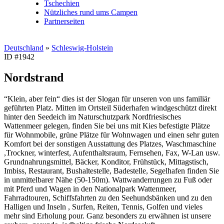
Tschechien
Nützliches rund ums Campen
Partnerseiten
Deutschland
»
Schleswig-Holstein
ID #1942
Nordstrand
“Klein, aber fein“ dies ist der Slogan für unseren von uns familiär
geführten Platz. Mitten im Ortsteil Süderhafen windgeschützt direkt
hinter den Seedeich im Naturschutzpark Nordfriesisches
Wattenmeer gelegen, finden Sie bei uns mit Kies befestigte Plätze
für Wohnmobile, grüne Plätze für Wohnwagen und einen sehr guten
Komfort bei der sonstigen Ausstattung des Platzes, Waschmaschine
,Trockner, winterfest, Aufenthaltsraum, Fernsehen, Fax, W-Lan usw.
Grundnahrungsmittel, Bäcker, Konditor, Frühstück, Mittagstisch,
Imbiss, Restaurant, Bushaltestelle, Badestelle, Segelhafen finden Sie
in unmittelbarer Nähe (50-150m). Wattwanderrungen zu Fuß oder
mit Pferd und Wagen in den Nationalpark Wattenmeer,
Fahrradtouren, Schiffsfahrten zu den Seehundsbänken und zu den
Halligen und Inseln , Surfen, Reiten, Tennis, Golfen und vieles
mehr sind Erholung pour. Ganz besonders zu erwähnen ist unsere