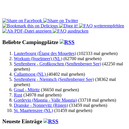
Beliebte Campingplätze
Lauterbourg (Étang des Mouettes)
(102333 mal gesehen)
Workum (Ijsselmeer) (NL)
(62700 mal gesehen)
Senftenberg - Großkoschen (Senftenberger See)
(42250 mal
gesehen)
Callantsoog (NL)
(40402 mal gesehen)
Senftenberg - Niemtsch (Senftenberger See)
(38362 mal
gesehen)
Graal - Müritz
(36650 mal gesehen)
Rust
(34978 mal gesehen)
Gordevio (Maggia - Valle Maggia)
(33718 mal gesehen)
Dranske - Nonnevitz (Rügen)
(33459 mal gesehen)
St. Maartenszee (NL)
(31459 mal gesehen)
Neueste Einträge