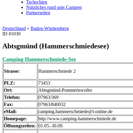
Tschechien
Nützliches rund ums Campen
Partnerseiten
Deutschland
»
Baden-Württemberg
ID #1030
Abtsgmünd (Hammerschmiedesee)
Camping Hammerschmiede-See
Strasse:
Hammerschmiede 2
PLZ:
73453
Ort:
Abtsgmünd-Pommertsweiler
Telefon:
07963/369
Fax:
07963/840032
eMail:
camping.hammerschmiede@t-online.de
Homepage:
http://www.camping-hammerschmiede.de
Öffnungszeiten:
01.05.-30.09.