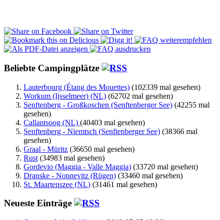
Beliebte Campingplätze
Lauterbourg (Étang des Mouettes)
(102339 mal gesehen)
Workum (Ijsselmeer) (NL)
(62702 mal gesehen)
Senftenberg - Großkoschen (Senftenberger See)
(42255 mal
gesehen)
Callantsoog (NL)
(40403 mal gesehen)
Senftenberg - Niemtsch (Senftenberger See)
(38366 mal
gesehen)
Graal - Müritz
(36650 mal gesehen)
Rust
(34983 mal gesehen)
Gordevio (Maggia - Valle Maggia)
(33720 mal gesehen)
Dranske - Nonnevitz (Rügen)
(33460 mal gesehen)
St. Maartenszee (NL)
(31461 mal gesehen)
Neueste Einträge