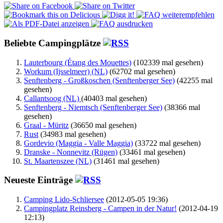
Beliebte Campingplätze
Lauterbourg (Étang des Mouettes)
(102339 mal gesehen)
Workum (Ijsselmeer) (NL)
(62702 mal gesehen)
Senftenberg - Großkoschen (Senftenberger See)
(42255 mal
gesehen)
Callantsoog (NL)
(40403 mal gesehen)
Senftenberg - Niemtsch (Senftenberger See)
(38366 mal
gesehen)
Graal - Müritz
(36650 mal gesehen)
Rust
(34983 mal gesehen)
Gordevio (Maggia - Valle Maggia)
(33722 mal gesehen)
Dranske - Nonnevitz (Rügen)
(33461 mal gesehen)
St. Maartenszee (NL)
(31461 mal gesehen)
Neueste Einträge
Camping Lido-Schliersee
(2012-05-05 19:36)
Campingplatz Reinsberg - Campen in der Natur!
(2012-04-19
12:13)