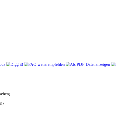
sehen)
n)