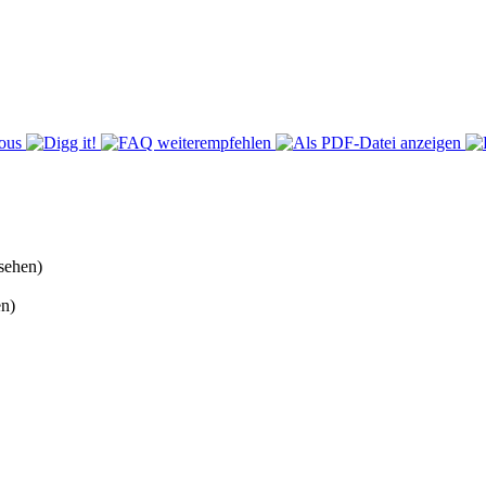
sehen)
n)