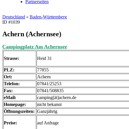
Partnerseiten
Deutschland
»
Baden-Württemberg
ID #1039
Achern (Achernsee)
Campingplatz Am Achernsee
Strasse:
Heid 31
PLZ:
77855
Ort:
Achern
Telefon:
07841/25253
Fax:
07841/508835
eMail:
camping[ät]achern.de
Homepage:
nicht bekannt
Öffnungszeiten:
Ganzjährig
Preise:
auf Anfrage