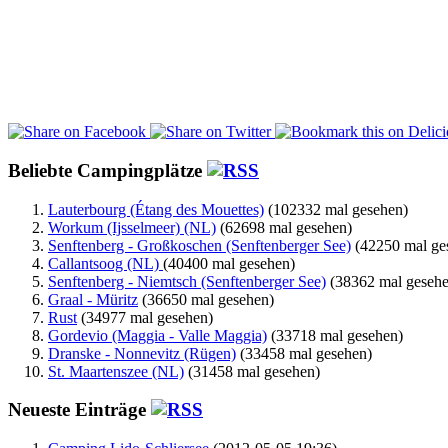
Beliebte Campingplätze
Lauterbourg (Étang des Mouettes)
(102332 mal gesehen)
Workum (Ijsselmeer) (NL)
(62698 mal gesehen)
Senftenberg - Großkoschen (Senftenberger See)
(42250 mal ge
Callantsoog (NL)
(40400 mal gesehen)
Senftenberg - Niemtsch (Senftenberger See)
(38362 mal gesehe
Graal - Müritz
(36650 mal gesehen)
Rust
(34977 mal gesehen)
Gordevio (Maggia - Valle Maggia)
(33718 mal gesehen)
Dranske - Nonnevitz (Rügen)
(33458 mal gesehen)
St. Maartenszee (NL)
(31458 mal gesehen)
Neueste Einträge