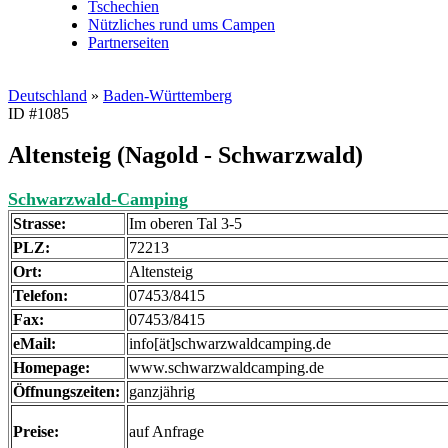
Tschechien
Nützliches rund ums Campen
Partnerseiten
Deutschland
»
Baden-Württemberg
ID #1085
Altensteig (Nagold - Schwarzwald)
Schwarzwald-Camping
Strasse:
Im oberen Tal 3-5
PLZ:
72213
Ort:
Altensteig
Telefon:
07453/8415
Fax:
07453/8415
eMail:
info[ät]schwarzwaldcamping.de
Homepage:
www.schwarzwaldcamping.de
Öffnungszeiten:
ganzjährig
Preise:
auf Anfrage