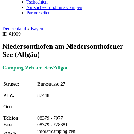
Tschechien
Nützliches rund ums Campen
Partnerseiten
Deutschland
»
Bayern
ID #1909
Niedersonthofen am Niedersonthofener
See (Allgäu)
Camping Zeh am See/Allgäu
Strasse:
Burgstrasse 27
PLZ:
87448
Ort:
Telefon:
08379 - 7077
Fax:
08379 - 728381
info[ät]camping-zeh-
eMail: