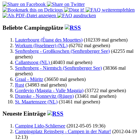
Beliebte Campingplätze
Lauterbourg (Étang des Mouettes)
(102339 mal gesehen)
Workum (Ijsselmeer) (NL)
(62702 mal gesehen)
Senftenberg - Großkoschen (Senftenberger See)
(42255 mal
gesehen)
Callantsoog (NL)
(40403 mal gesehen)
Senftenberg - Niemtsch (Senftenberger See)
(38366 mal
gesehen)
Graal - Müritz
(36650 mal gesehen)
Rust
(34983 mal gesehen)
Gordevio (Maggia - Valle Maggia)
(33722 mal gesehen)
Dranske - Nonnevitz (Rügen)
(33461 mal gesehen)
St. Maartenszee (NL)
(31461 mal gesehen)
Neueste Einträge
Camping Lido-Schliersee
(2012-05-05 19:36)
Campingplatz Reinsberg - Campen in der Natur!
(2012-04-19
12:13)